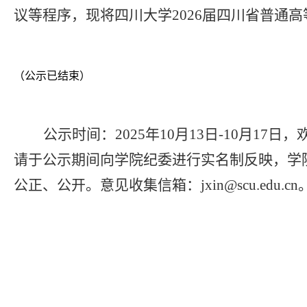
议等程序，现将四川大学202
6
届四川省普通高
（公示已结束）
公示时间：
202
5
年
10
月
13
日
-10
月
17
日，
请于公示期间向学院纪委进行实名制反映，学
公正、公开。意见收集信箱：
jxin@scu.edu.cn