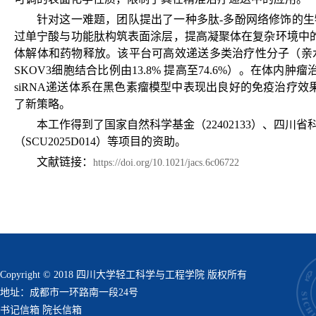
针对这一难题，团队提出了一种多肽-多酚网络修饰的
过单宁酸与功能肽构筑表面涂层，提高凝聚体在复杂环境中
体解体和药物释放。该平台可高效递送多类治疗性分子（亲水性
SKOV3细胞结合比例由13.8% 提高至74.6%）。在体内
siRNA递送体系在黑色素瘤模型中表现出良好的免疫治疗
了新策略。
本工作得到了国家自然科学基金（
22402133
）、四川省
（
SCU2025D014
）等项目的资助。
文献链接：
https://doi.org/10.1021/jacs.6c06722
Copyright © 2018 四川大学轻工科学与工程学院 版权所有
地址：成都市一环路南一段24号
书记信箱
院长信箱