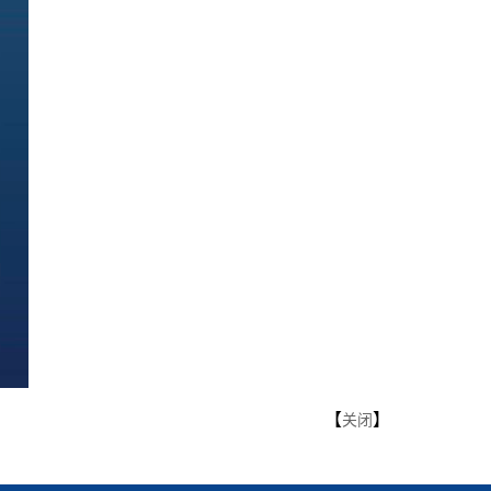
【
】
关闭