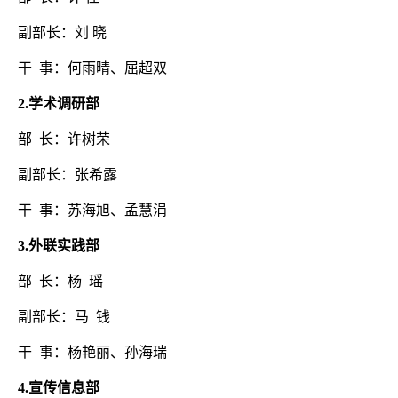
副部长：刘
晓
干
事：何雨晴、屈超双
2
.
学术
调研
部
部
长：许树荣
副部长：张希露
干
事：苏海旭、孟慧涓
3
.
外联实践部
部
长：杨
瑶
副部长：马
钱
干
事：杨艳丽、孙海瑞
4
.
宣传信息部