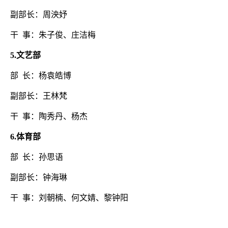
副部长：周泱妤
干
事：朱子俊、庄洁梅
5
.
文艺部
部
长：杨袁皓博
副部长：王林梵
干
事：陶秀丹、杨杰
6
.
体育部
部
长：孙思语
副部长：钟海琳
干
事：刘朝楠、何文婧、黎钟阳