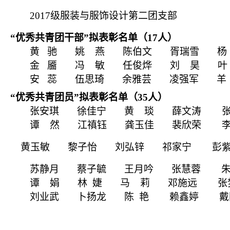
2017
级服装与服饰设计第二团支部
“优秀共青团干部”拟表彰名单（
17
人）
黄
驰
姚
燕
陈伯文
胥瑞雪
杨
金
靥
冯
敏
任俊烨
刘
昊
叶
安
蕊
伍思琦
余雅芸
凌强军
羊
“优秀共青团员”拟表彰名单（
35
人）
张安琪
徐佳宁
黄
琰
薛文涛
谭
然
江禛钰
龚玉佳
裴欣荣
黄玉敏
黎子怡
刘弘锌
祁家宁
彭
苏静月
蔡子毓
王月吟
张慧蓉
谭
娟
林
婕
马
莉
邓施远
张
刘业武
卜扬龙
陈
艳
赖鑫婷
戴