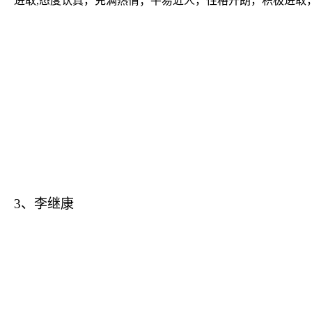
进取
,
态度认真，充满热情；平易近人，性格开朗，积极进取
3
、李继康