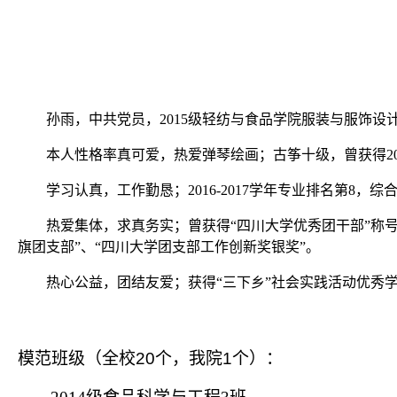
孙雨，中共党员，
2015
级轻纺与食品学院服装与服饰设
本人性格率真可爱，热爱弹琴绘画；古筝十级，曾获得
2
学习认真，工作勤恳；
2016-2017
学年专业排名第
8
，综
热爱集体，求真务实；曾获得“四川大学优秀团干部”称号
旗团支部”、“四川大学团支部工作创新奖银奖”。
热心公益，团结友爱；获得“三下乡”社会实践活动优秀
模范班级（全校
20
个，我院
1
个）：