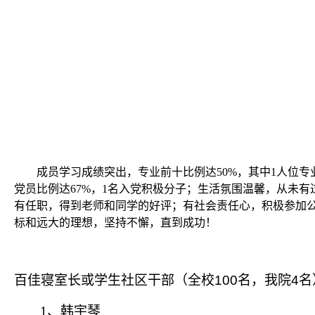
成员学习成绩突出，专业前十比例达
50%
，其中
1
人位专
党员比例达
67%
，
1
名入党积极分子；生活氛围温馨，从未有
有任职，得到老师和同学的好评；有社会责任心，积极参加
标和远大的理想，坚持不懈，直到成功！
百佳寝室长或学生社区干部（全校
100
名，我院
4
名
1
、韩宇琴