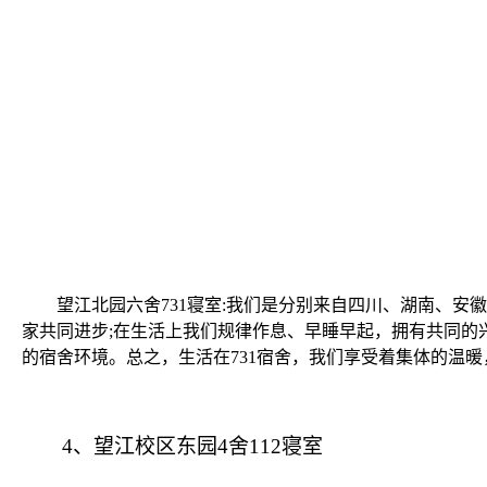
望江北园六舍
731
寝室
:
我们是分别来自四川、湖南、安徽
家共同进步
;
在生活上我们规律作息、早睡早起，拥有共同的
的宿舍环境。总之，生活在
731
宿舍，我们享受着集体的温暖
4
、望江校区东园
4
舍
112
寝室