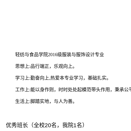
轻纺与食品学院
2016
级服装与服饰设计专业
思想上
:
品行端正，乐观向上。
学习上
:
勤奋向上
,
热爱本专业学习，基础扎实。
工作上
:
能以身作则，时时处处起模范带头作用，秉承公
生活上
:
脚踏实地，与人为善。
优秀班长（全校
20
名，我院
1
名）