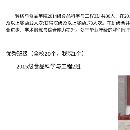
轻纺与食品学院
2014
级食品科学与工程
3
班共
30
人，在
20
及以上奖励
12
人次
;
获得院级及以上奖励
173
人次。在班级合并
业进步、学术锻炼与综合能力提升。处于毕业年级的我们忙
优秀班级（全校
20
个，我院
1
个）
2015
级食品科学与工程
2
班