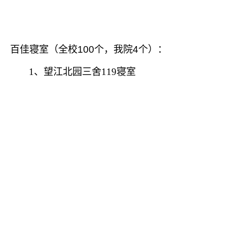
百佳寝室（全校
100
个，我院
4
个）：
1
、望江北园三舍
119
寝室