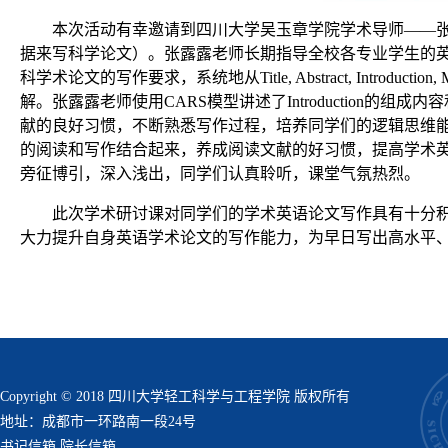
本次活动有幸邀请到四川大学吴玉章学院学术导师——
据来写科学论文）。张露露老师长期指导全校各专业学生的英
科学术论文的写作要求，系统地从
Title, Abstract, Introductio
解。张露露老师使用
CARS
模型讲述了
Introduction
的组成内容
献的良好习惯，不断熟悉写作过程，培养同学们的逻辑思维
的阅读和写作结合起来，养成阅读文献的好习惯，提高学术
旁征博引，深入浅出，同学们认真聆听，课堂气氛热烈。
此次学术研讨课对同学们的学术英语论文写作具有十分
大力提升自身英语学术论文的写作能力，为早日写出高水平
Copyright © 2018 四川大学轻工科学与工程学院 版权所有
地址：成都市一环路南一段24号
书记信箱
院长信箱