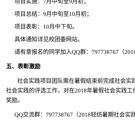
项目实施：
7
月中旬至
9
月初；
项目总结：
9
月中旬至
10
月初；
项目表彰：
10
月中下旬。
具体通知详见校团委网站。
请有意报名的同学加入
QQ
群：
797738767
（
201
五、表彰激励
社会实践项目团队需在暑假结束前完成社会实
社会实践的评选工作，对在
2018
年暑假社会实践工
奖励。
QQ
交流群：
797738767
（
2018
轻纺暑期社会实