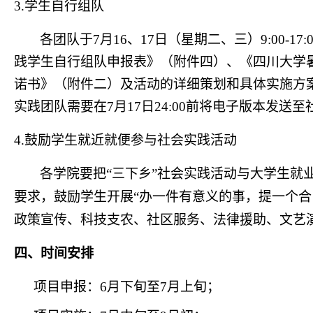
3.
学生自行组队
各团队于
7
月
16
、
17
日（星期二、三）
9:00-17:
践学生自行组队申报表》（附件四）、《四川大学
诺书》（附件二）及活动的详细策划和具体实施方
实践团队需要在
7
月
17
日
24:00
前将电子版本发送至
4.
鼓励学生就近就便参与社会实践活动
各学院要把
“
三下乡
”
社会实践活动与大学生就
要求，鼓励学生开展
“
办一件有意义的事，提一个合
政策宣传、科技支农、社区服务、法律援助、文艺
四、时间安排
项目申报：
6
月下旬至
7
月上旬；