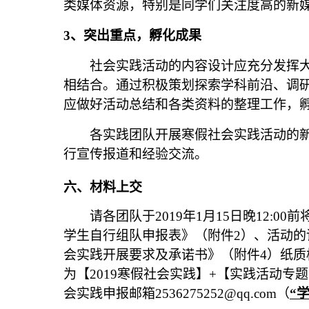
类媒体资源，特别是同学们关注度高的新
3
、突出重点，孵化成果
社会实践活动的内容设计应充分发挥
相结合。通过积极策划探索学科前沿、调
应做好活动总结和各类资料的整理工作，
各实践团队开展寒假社会实践活动的
行宣传报道和经验交流。
六、材料上交
请各团队于
2019
年
1
月
15
日晚
12:00
前
学生自行组队申报表》（附件
2
）、活动的
会实践开展要求及承诺书》（附件
4
）纸质
为【
2019
寒假社会实践】
+
【实践活动专题
会实践申报邮箱
2536275252@qq.com
（
“