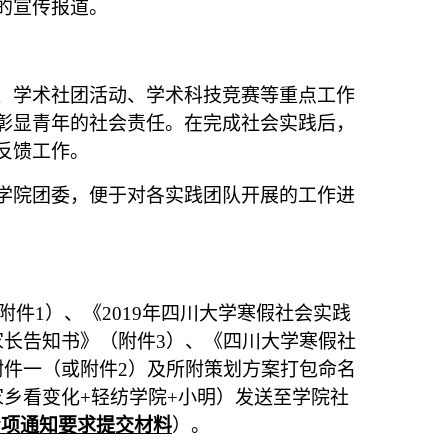
的宣传报道。
、学术社团活动、学术科技竞赛等重点工作
彰显青年的社会责任。在完成社会实践后，
反馈工作。
学院团委，便于对各实践团队开展的工作进
附件
1
）、《
2019
年四川大学寒假社会实践
家长告知书》（附件
3
）、《四川大学寒假社
附件一（或附件
2
）及所附策划方案打包命名
家乡看变化
+
轻纺学院
+
小明）发送至学院社
专项通知要求提交材料
）。