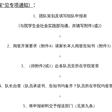
家”见专项通知）
：
1、团队策划及填写组队申报表
（与院学生会社会实践部沟通，并填写附件
1
或
2
）
↓
2、阅签开展要求（附件
4
）请家长本人阅签告知书（附件
3
↓
3、（持附件
2
或
1
）赴各队员至所在学院签章
↓
4、队长自查（队员承诺书、告知书均备齐？队员所在学院均签
↓
5、将申报材料交予报送部门（见第九条）