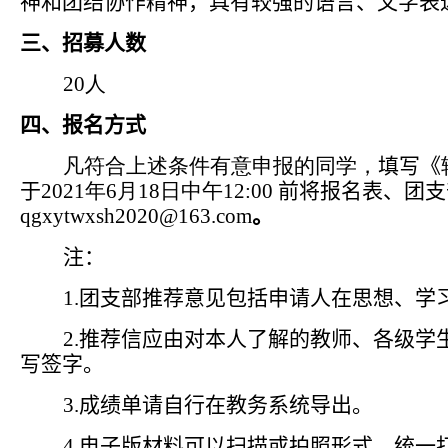
神和团结协作精神，具有较强的语言、文字表
三、招募人数
20
人
四、报名方式
凡符合上述条件有意申报的同学，
填写《
于
2021
年
6
月
18
日中午
12:00
前将报名表、团支
qgxytwxsh2020
@163.com
。
注：
1.
团支部推荐意见包括申请人在思想、学
2.
推荐信应由对本人了解的教师、各级学
写签字。
3.
成绩单请自行在教务系统导出。
4.
电子版材料可以扫描或拍照形式，统一