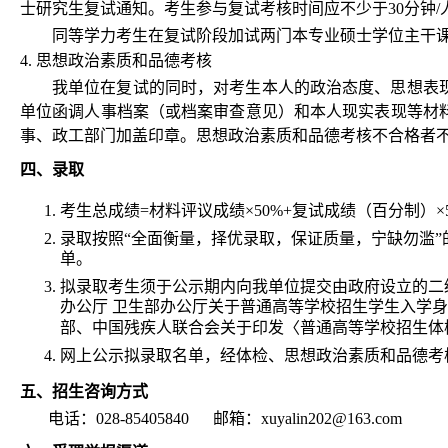
士研究生复试通知。考生参与复试考核时间应不少于30分钟/
同等学力考生在复试阶段加试两门本专业硕士学位主干
4. 思想政治素质和品德考核
我单位在复试的同时，对考生本人的政治态度、思想表
单位函调人事档案（或档案审查意见）和本人现实表现等材
事、政工部门加盖印章。思想政治素质和品德考核不合格者
四、
录取
考生总成绩=材料评议成绩×50%+复试成绩（百分制）×
录取按照“全面衡量，择优录取，保证质量，宁缺勿滥
单。
拟录取考生须于公示期内向我单位提交由政府设立的二
办公厅
卫生部办公厅关于普通高等学校招生学生入学身
部、中国残疾人联合会关于印发〈普通高等学校招生体
网上公示拟录取名单，经体检、
思想政治素质和品德考
五、
招生咨询方式
电话：028-85405840
邮箱
：xuyalin202@163.com