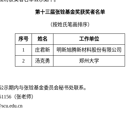
第十
三
届张铨基金奖
获
奖
者
名单
（按姓氏笔画排序）
序号
姓名
工作单位
1
庄君新
明新旭腾新材料股份有限公司
2
汤克勇
郑州大学
在公示期内与张铨基金委员会秘书处联系。
51156
（张老师）
scu.edu.cn