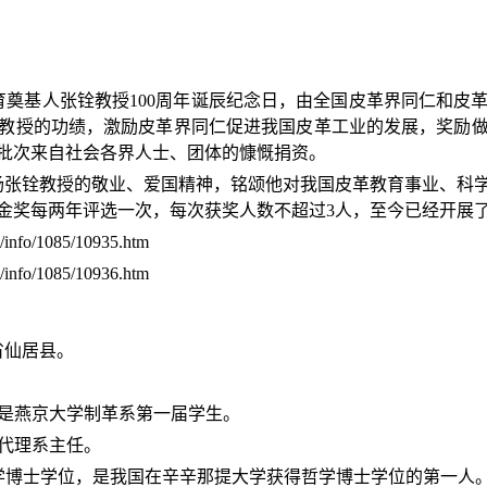
育奠基人张铨教授
100
周年诞辰纪念日，由全国皮革界同仁和皮
教授的功绩，激励皮革界同仁促进我国皮革工业的发展，奖励
批次来自社会各界人士、团体的慷慨捐资。
扬张铨教授的敬业、爱国精神，铭颂他对我国皮革教育事业、科
金奖每两年评选一次，每次获奖人数不超过
3
人，至今已经开展
cn/info/1085/10935.htm
cn/info/1085/10936.htm
省仙居县。
是燕京大学制革系第一届学生。
代理系主任。
学博士学位，
是我国在辛辛那提大学获得哲学博士学位的第一人