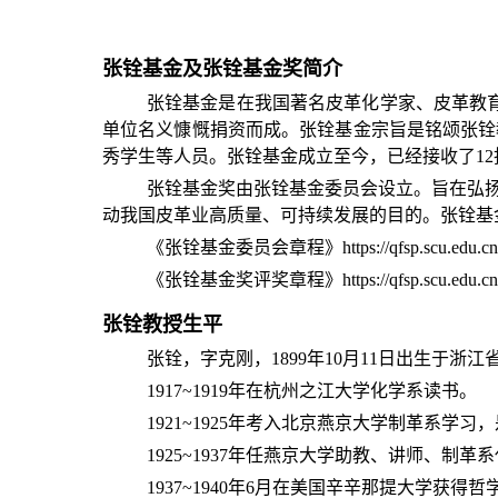
张铨基金及张铨基金奖简介
张铨基金是在我国著名皮革化学家、皮革教
单位名义慷慨捐资而成。张铨基金宗旨是铭颂张铨
秀学生等人员。张铨基金成立至今，已经接收了
12
张铨基金奖由张铨基金委员会设立。旨在弘
动我国皮革业高质量、可持续发展的目的。张铨基
《张铨基金委员会章程》
https://qfsp.scu.edu.
《张铨基金奖评奖章程》
https://qfsp.scu.edu.
张铨教授生平
张铨，字克刚，1899年10月11日出生于浙江
1917~1919
年在杭州之江大学化学系读书。
1921~1925
年考入北京燕京大学制革系学习，
1925~1937
年任燕京大学助教、讲师、制革系
1937~1940
年
6
月在美国辛辛那提大学获得哲