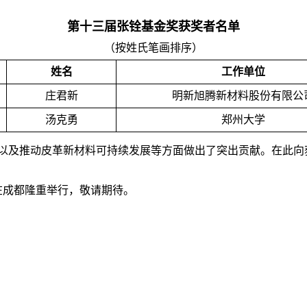
第十
三
届张铨基金奖
获
奖
者
名单
（按姓氏笔画排序）
姓名
工作单位
庄君新
明新旭腾新材料股份有限公
汤克勇
郑州大学
以及推动皮革新材料可持续发展
等方面做出了突出贡献。在此向
月在成都隆重举行，敬请期待。