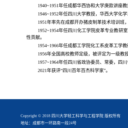
1940~1951
年任成都华西协和大学庚款讲座教
1946~1952
年任四川大学教授，华西大学化学
1951
年率先在成都开办猪皮制革技术培训班
1952~1954
年任四川化工学院皮革专业教研室
性贡献。
1954~1966
年任成都工学院化工系皮革工学教
1956
年全国高校教师定级，被评定为一级教
1957~1964
年任四川省政协委员、常委，四川
2021
年获评“四川百年百杰科学家”。
Copyright © 2018 四川大学轻工科学与工程学院 版权所有
地址：成都市一环路南一段24号