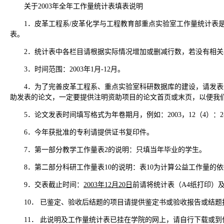
关于2003年全年工作量统计表填表说明
1．皮革工程系/皮革化学与工程教育部重点实验室工作量统计表
表。
2．统计表中各栏目请根据实际情况增加或删减行数，若没有相
3．时间范围：2003年1月-12月。
4．为了完善皮革工程系、重点实验室科研数据库的建设，请发
助发表的论文，一定要提供注明资助项目的论文首页或末页，以便我
5．论文发表时间填写格式为年卷期月，例如：2003，12（4）：2-
6．今年获批准的专利请提供证书复印件。
7．第一部分教学工作量表2的说明：只填当年毕业的学生。
8．第二部分科研工作量表10的说明：表10为计算公益工作量的
9．交表截止时间：
2003
年
12
月
20
日
前请将统计表（A4纸打印）
10． 已鉴定、验收后结题的项目请提供鉴定书或验收报告或结
11． 此说明及工作量统计表已挂在学院的网上，请自行下载或