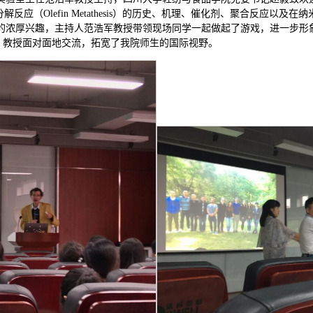
授从烯烃复分解反应（Olefin Metathesis）的历史、机理、催化剂、聚合反应以及
厚兴趣，主持人范浩军教授带领现场同学一起做起了游戏，进一步形象生动地介绍
truc 教授面对面地交流，拓宽了我院师生的国际视野。