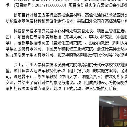
术”（项目编号：2017YFB0308600）项目启动暨实施方案论证会在
该项目针对我国皮革行业高档涂层材料、高值化涂饰技术被国外
功能性水基涂层材料和高值化涂饰技术，突破国外公司在高档涂层材料
科技部高技术研究发展中心材料处蒋志君处长、项目主管陈显春
团）、项目责任专家朱美芳教授（东华大学）、李秋小研究员（中国
学）、范新年教授级高工（晨光化工研究院）、彭必雨教授（四川大
学集团股份有限公司、中国皮革和制鞋工业研究院、浙江德美博士达
桓九宝恩皮革集团有限公司、北京华腾新材料股份有限公司等12家参
会上，四川大学科学技术发展研究院邹勇副院长代表学校致欢迎
望。项目负责人范浩军教授代表项目组汇报了项目的实施方案等。范
司，课题骨干）、陈旭东教授（中山大学，课题负责人）依次对所负
交流，并给出了有针对性的意见与建议。项目组成员均表示将协同努
承担的该项国家重点研发计划项目正式启动，进入实施执行阶段。