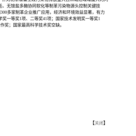
毛、无铵盐多酶协同软化等制革污染物源头控制关键技
300多家制革企业推广应用，经济和环境效益显著，有力
学奖一等奖1项、二等奖41项；国家技术发明奖一等奖1
术合作奖；国家最高科学技术奖空缺。
【
】
关闭