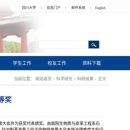
四川大学
|
信息门户
|
邮件系统
|
English
学生工作
校友工作
资料下载
当前位置：
网站首页
>
科学研究
>
科研成果
>
正文
等奖
丽出席大会并为获奖代表颁奖。由我院生物质与皮革工程系石
。针对制革准备工段污染物排放量大且末端治理难度大的问