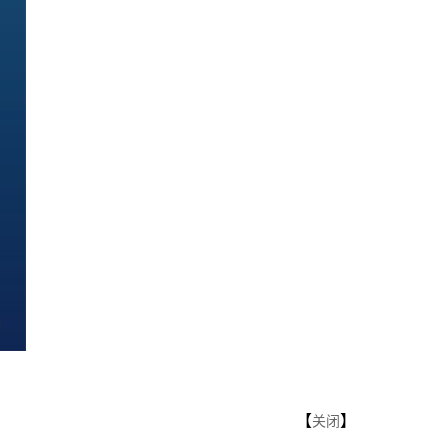
【
】
关闭