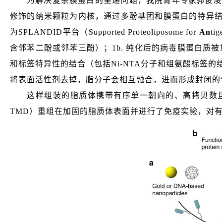
为解决复杂膜蛋白的呈递问题，我院青年
专家
郭俊凌
修饰的纳米颗粒为内核，通过多酚基团和膜蛋白的特异
为SPLANDID平台（
S
upported
P
roteo
l
iposome for
An
tig
含邻苯二酚或邻苯三酚）；1b.
纯化后的病毒膜蛋白质被重组在
和标签特异性的结合（包括Ni-NTA分子和组氨酸标签的结
将表面活性剂去掉，脂分子会相互融合，进而形成封闭的
这样组装的脂质体携带有序单一朝向的、高拷贝数
TMD）重组在加固的脂质体表面并进行了免疫实验
，对