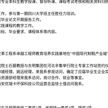
程专业本科生教学授课、督导听课、课程考试考核和相关资料归
工作，参与第一期四川大学班主任胜任力培训。
完成毕业论文开题报告工作。
实践课程的教学工作。
养目标、毕业要求、课程体系等内容。
品学院皮革工程系卓越工程师教育培养实践基地在“中国现代制鞋产业
工程院院士石碧教授与东明集团在河北辛集举行院士专家工作站签约
公司郑漳城经理、姚远经理，来我系参观访问，确定了应届毕业生企业
、人力资源部经理来我系访问，商讨合作、就业等事宜。
翔、西安优瑞卡环保科技公司运营总监徐士强访问我系。
学生共获国家级二等奖1项，省部级一等奖3项，银奖2项。