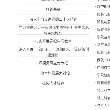
·
以劳树
张铨基金
·
服装与
深入学习贯彻党的二十大精神
·
服装与
学习贯彻习近平新时代中国特色社会主义思
·
服装与服
想主题教育
·
学院召
扎实开展党纪学习教育
·
学院食品
深入开展一流班子、一流组织和一流队伍创
·
服装与
建活动
·
我院“江
师德师风宣传专栏
·
广州城
一流本科发展大讨论
·
学院校
·
服装与
拔尖人才培养
·
轻工科学
·
轻工科学
·
红衫为