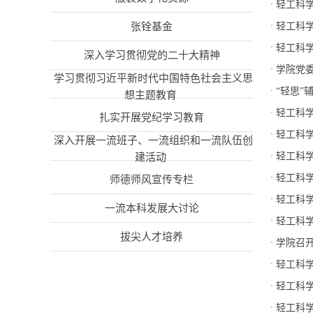
·
轻工科
张铨基金
·
轻工科
·
轻工科
深入学习贯彻党的二十大精神
·
学院党
学习贯彻习近平新时代中国特色社会主义思
·
“轻思
想主题教育
·
轻工科学
扎实开展党纪学习教育
·
轻工科
深入开展一流班子、一流组织和一流队伍创
·
轻工科
建活动
·
轻工科
师德师风宣传专栏
·
轻工科
一流本科发展大讨论
·
轻工科学
拔尖人才培养
·
学院召
·
轻工科学
·
轻工科
·
轻工科学