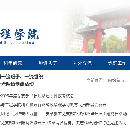
科学研究
师资队伍
对外交流
党群工作
展一流班子、一流组织
当前位置：
网站首页
>
一流队伍创建活动
2025年度党支部书记现场述职评议考核会
学与工程学院树立和践行正确政绩观学习教育动员部署会召开
色印记，汲取奋进力量——皮革教工党支部赴江姐故里开展主题党日活动
工党支部赴绵阳两弹城开展“传承两弹精神，矢志科研报国”特色党建活动