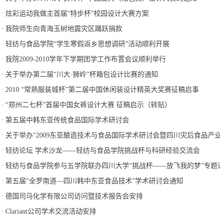
·
炫彩运动我做主首届“特步杯”校园设计大赛方案
·
我院师生向青海玉树地震灾区踊跃捐款
·
轻纺与食品学院“学生寒假返乡思想调研”活动顺利开展
·
我院2009-2010学年下学期团学工作布置会议顺利举行
·
关于举办第二届“川大·狮岭”杯箱包设计比赛的通知
·
2010 “常熟服装城杯”第二届中国休闲装设计精英大奖赛征稿启事
·
“郑州二七杯”首届中国女裤设计大赛 征稿启示（转贴）
·
第五届中韩东亚传统食品国际学术研讨会
·
关于举办“2009东亚酿造技术与食品国际学术研讨会暨四川灾后食品产业
·
轻纺论坛 学术沙龙——轻纺与食品学院挑战杯与科研经验交流会
·
轻纺与食品学院参与五学院联办四川大学“挑战杯——放飞我的梦”专题
·
第五届“全罗南道—四川韩中东亚食品技术”学术研讨会通知
·
德国司马化学有限公司访问暨技术报告会安排
·
Clariant公司学术交流活动安排