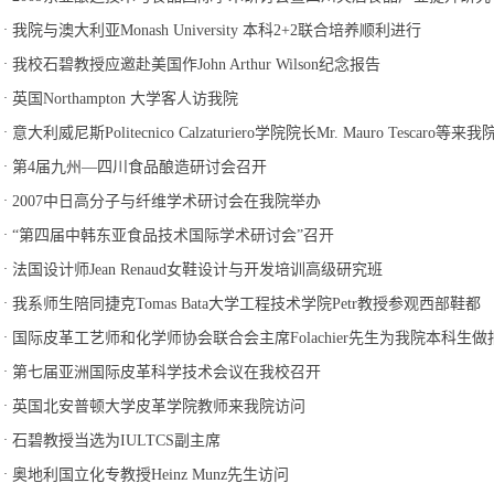
·
我院与澳大利亚Monash University 本科2+2联合培养顺利进行
·
我校石碧教授应邀赴美国作John Arthur Wilson纪念报告
·
英国Northampton 大学客人访我院
·
意大利威尼斯Politecnico Calzaturiero学院院长Mr. Mauro Tescar
·
第4届九州—四川食品酿造研讨会召开
·
2007中日高分子与纤维学术研讨会在我院举办
·
“第四届中韩东亚食品技术国际学术研讨会”召开
·
法国设计师Jean Renaud女鞋设计与开发培训高级研究班
·
我系师生陪同捷克Tomas Bata大学工程技术学院Petr教授参观西部鞋都
·
国际皮革工艺师和化学师协会联合会主席Folachier先生为我院本科生做
·
第七届亚洲国际皮革科学技术会议在我校召开
·
英国北安普顿大学皮革学院教师来我院访问
·
石碧教授当选为IULTCS副主席
·
奥地利国立化专教授Heinz Munz先生访问